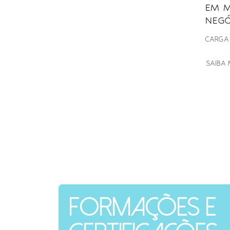
EM M
NEGÓ
CARGA
SAIBA 
Formações e