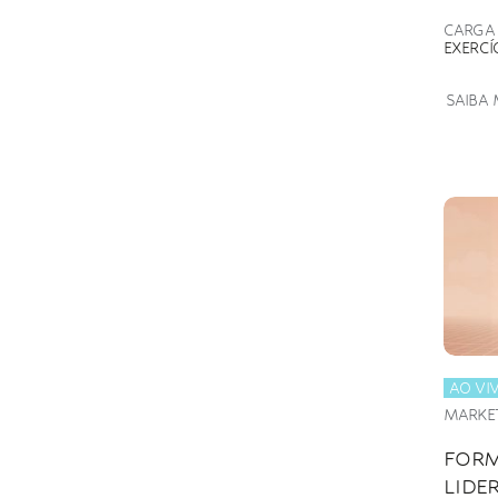
CARGA
EXERCÍ
SAIBA 
AO VI
MARKET
FOR
LIDE