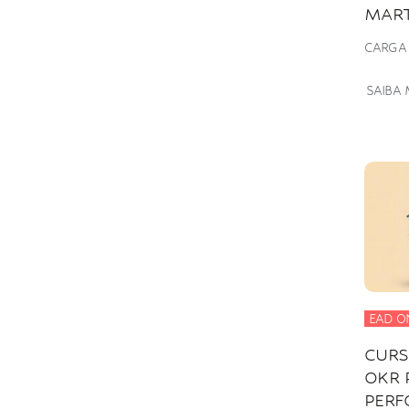
MART
CARGA
SAIBA 
EAD O
CURS
OKR 
PER