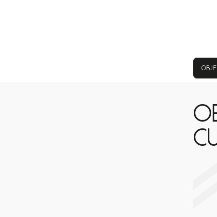
OBJE
OB
C