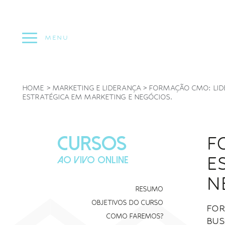
Pular
para
o
MENU
conteúdo
HOME
>
MARKETING E LIDERANÇA
>
FORMAÇÃO CMO: LID
ESTRATÉGICA EM MARKETING E NEGÓCIOS.
F
CURSOS
E
AO VIVO ONLINE
N
RESUMO
OBJETIVOS DO CURSO
FOR
COMO FAREMOS?
BUS