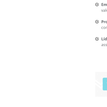
Em
val
Pr
co
Lí
as