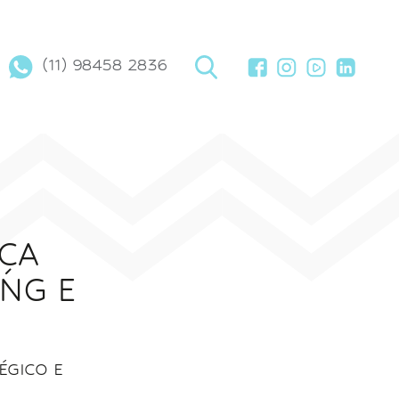
(11) 98458 2836
ÇA
NG E
ÉGICO E