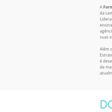
A
Form
da Lem
Lidera
ensina
agênci
suas 
Além d
Estrat
é dese
de mar
atual
D