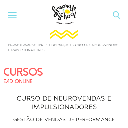
Pular
para
o
conteúdo
HOME
>
MARKETING E LIDERANÇA
>
CURSO DE NEUROVENDAS
E IMPULSIONADORES
CURSOS
EAD ONLINE
CURSO DE NEUROVENDAS E
IMPULSIONADORES
GESTÃO DE VENDAS DE PERFORMANCE