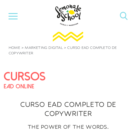
Pular
para
o
conteúdo
HOME
>
MARKETING DIGITAL
>
CURSO EAD COMPLETO DE
COPYWRITER
CURSOS
EAD ONLINE
CURSO EAD COMPLETO DE
COPYWRITER
THE POWER OF THE WORDS.