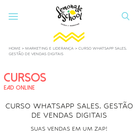
Pular
para
o
conteúdo
HOME
>
MARKETING E LIDERANÇA
>
CURSO WHATSAPP SALES.
GESTÃO DE VENDAS DIGITAIS
CURSOS
EAD ONLINE
CURSO WHATSAPP SALES. GESTÃO
DE VENDAS DIGITAIS
SUAS VENDAS EM UM ZAP!