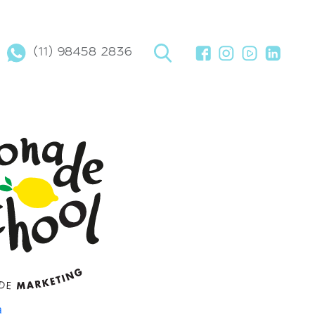
(11) 98458 2836
a