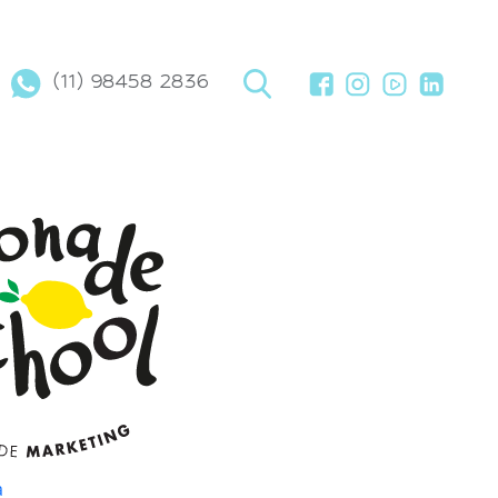
(11) 98458 2836
a