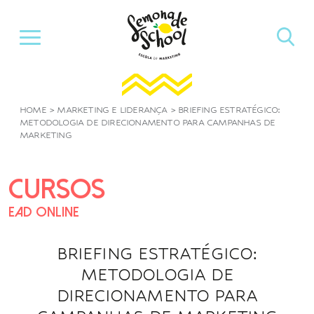
Pular
para
o
conteúdo
HOME
>
MARKETING E LIDERANÇA
>
BRIEFING ESTRATÉGICO:
METODOLOGIA DE DIRECIONAMENTO PARA CAMPANHAS DE
MARKETING
CURSOS
EAD ONLINE
BRIEFING ESTRATÉGICO:
METODOLOGIA DE
DIRECIONAMENTO PARA